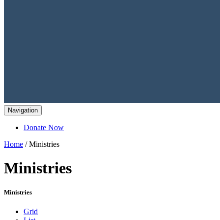
Navigation
Donate Now
Home
/ Ministries
Ministries
Ministries
Grid